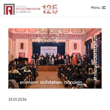
Lehrkräfte
Menü
Schulleben
Aktuelles
Fahrten
Frankreichaustausch
AGs
Sport
Schulsanitätsdienst
Individueller offener Ganztag (OGS)
25.01.2026
Schulhoodies und T-Shirts