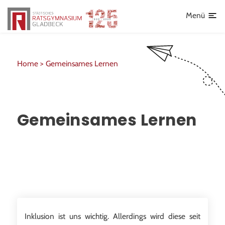
Frankreichaustausch
Lehrkräfte
Menü
AGs
Sport
Home >
Gemeinsames Lernen
Schulsanitätsdienst
Individueller offener Ganztag (OGS)
Gemeinsames Lernen
Schulhoodies und T-Shirts
Inklusion ist uns wichtig. Allerdings wird diese seit