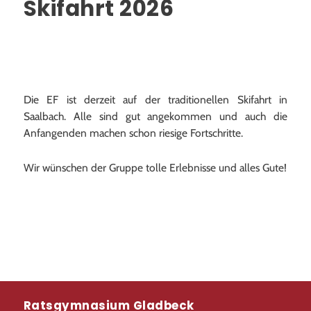
Skifahrt 2026
Kommunale Schulsozialarbeit
Schulleben
Aktuelles
Die EF ist derzeit auf der traditionellen Skifahrt in
Saalbach. Alle sind gut angekommen und auch die
Fahrten
Anfangenden machen schon riesige Fortschritte.
Frankreichaustausch
Wir wünschen der Gruppe tolle Erlebnisse und alles Gute!
AGs
Sport
Schulsanitätsdienst
Individueller offener Ganztag (OGS)
Ratsgymnasium Gladbeck