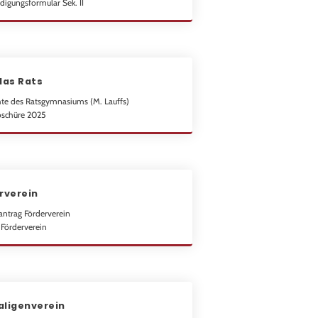
digungsformular Sek. II
das Rats
te des Ratsgymnasiums (M. Lauffs)
oschüre 2025
rverein
antrag Förderverein
Förderverein
ligenverein