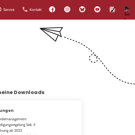
Lehrkräfte
Service
Kontakt
meine Downloads
lungen
erdemanagement
digungsregelung Sek. II
dnung ab 2022