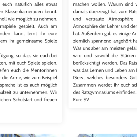
 euch natürlich alles etwas
machen wollen. Warum sind w
ren Klassenkameraden kennt.
damals überzeugt hat zum Rat
nell wie möglich zu nehmen,
und vertraute Atmosphäre
rnspiele gespielt. Auch am
Atmosphäre der Lehrer und der 
inden kann, lernt ihr eure
hat. Außerdem gab es einige An
ndem ihr gemeinsame Spiele
ziemlich spannend angehört ha
Was uns aber am meisten gefäll
ügung, so dass sie euch bei
wird und sowohl die Stärken 
en, mit euch Spiele spielen,
berücksichtigt werden. Das Rats 
eifen euch die Mentorinnen
was das Lernen und Leben am Rat
 die Arme, wie zum Beispiel
IServ, welches besonders Go
sprache ist es auch möglich
Zusammen werdet ihr euch sch
hulzeit zu unternehmen. Wir
des Ratsgymnasiums einfinden.
chen Schulstart und freuen
Eure SV