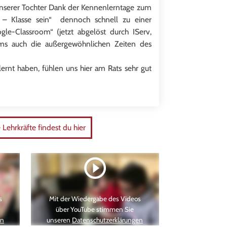
unserer Tochter Dank der Kennenlerntage zum
n – Klasse sein“ dennoch schnell zu einer
-Classroom“ (jetzt abgelöst durch IServ,
iums auch die außergewöhnlichen Zeiten des
rnt haben, fühlen uns hier am Rats sehr gut
e Lehrkräfte findest du hier
s
Mit der Wiedergabe des Videos
über YouTube stimmen Sie
en
unseren
Datenschutzerklärungen