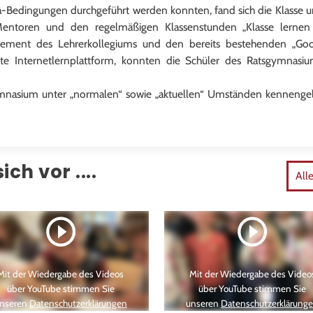
a-Bedingungen durchgeführt werden konnten, fand sich die Klasse 
er Mentoren und den regelmäßigen Klassenstunden „Klasse lerne
ment des Lehrerkollegiums und den bereits bestehenden „Google
rte Internetlernplattform, konnten die Schüler des Ratsgymnas
gymnasium unter „normalen“ sowie „aktuellen“ Umständen kennengele
ich vor ....
All
Mit der Wiedergabe des Videos
Mit der Wiedergabe des Video
über YouTube stimmen Sie
über YouTube stimmen Sie
nseren
Datenschutzerklärungen
unseren
Datenschutzerklärung