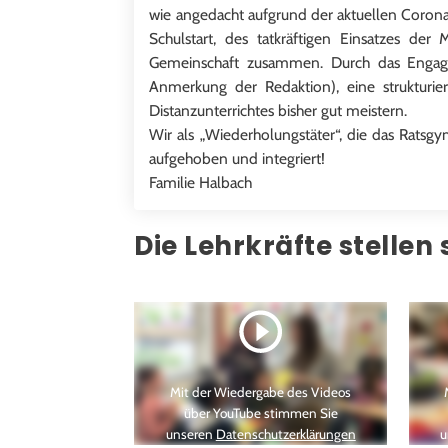
wie angedacht aufgrund der aktuellen Coron
Schulstart, des tatkräftigen Einsatzes d
Gemeinschaft zusammen. Durch das Engage
Anmerkung der Redaktion), eine strukturie
Distanzunterrichtes bisher gut meistern.
Wir als „Wiederholungstäter“, die das Rats
aufgehoben und integriert!
Familie Halbach
Die Lehrkräfte stellen s
Mit der Wiedergabe des Videos
über YouTube stimmen Sie
unseren
Datenschutzerklärungen
u