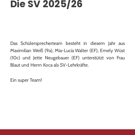
Die SV 2025/26
Schulleben
Aktuelles
Das Schülersprecherteam besteht in diesem Jahr aus
Fahrten
Maximilian Weiß (9a), Mia-Lucia Walter (EF), Emely Wüst
(10c) und Jette Neugebauer (EF) unterstützt von Frau
Frankreichaustausch
Blaut und Herrn Koca als SV-Lehrkräfte.
AGs
Ein super Team!
Sport
Schulsanitätsdienst
Individueller offener Ganztag (OGS)
Schulhoodies und T-Shirts