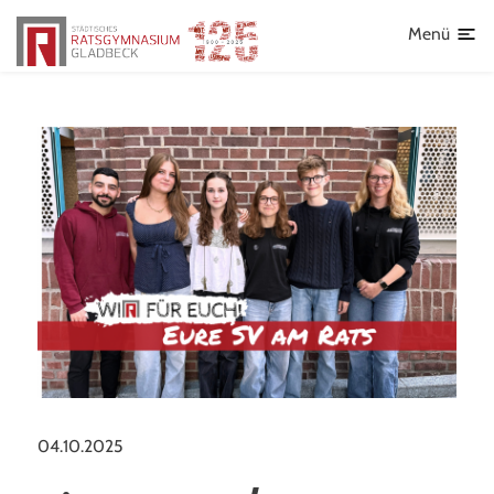
Lehrkräfte
Fächer
Menü
Gemeinsames Lernen
Beratung
Schullaufbahn
Beruf und Studium
Schulcoaching
Medienscouts
Prävention
04.10.2025
Kommunale Schulsozialarbeit