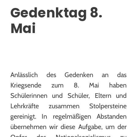
Gedenktag 8.
Schulleben
Mai
Aktuelles
Fahrten
Frankreichaustausch
Anlässlich des Gedenken an das
Kriegsende zum 8. Mai haben
AGs
Schülerinnen und Schüler, Eltern und
Lehrkräfte zusammen Stolpersteine
Sport
gereinigt. In regelmäßigen Abstanden
übernehmen wir diese Aufgabe, um der
Schulsanitätsdienst