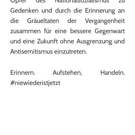
Opfer des Nationalsozialismus zu
Gedenken und durch die Erinnerung an
Individueller offener Ganztag
die Gräueltaten der Vergangenheit
(OGS)
zusammen für eine bessere Gegenwart
und eine Zukunft ohne Ausgrenzung und
Schulhoodies und T-Shirts
Antisemitismus einzutreten.
Erinnern. Aufstehen, Handeln.
#niewiederistjetzt