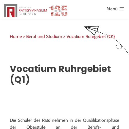
Schulsanitätsdienst
Lehrkräfte
Menü
Individueller offener Ganztag (OGS)
Schulhoodies und T-Shirts
Home >
Beruf und Studium >
Vocatium Ruhrgebiet (Q1)
Vocatium Ruhrgebiet
(Q1)
Die Schüler des Rats nehmen in der Qualifikationsphase
der Oberstufe an der Berufs- und