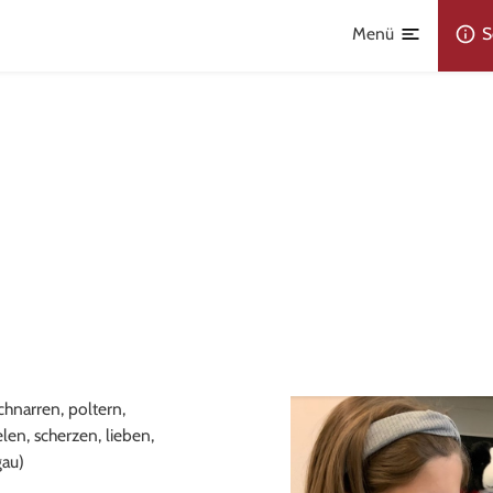
Menü
S
hnarren, poltern,
len, scherzen, lieben,
gau)