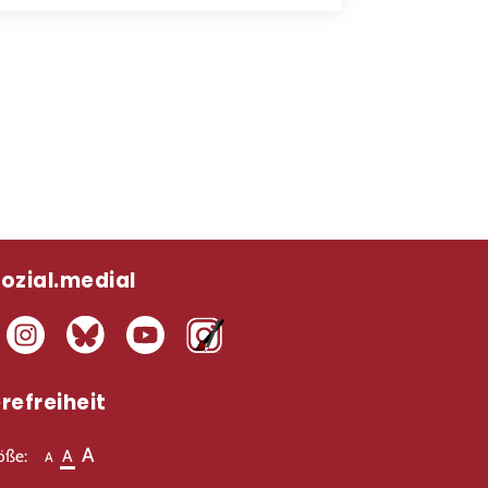
sozial.medial
refreiheit
A
röße:
A
A