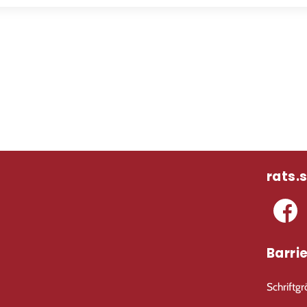
rats.
Barrie
Schriftg