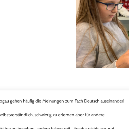
 Logau gehen häufig die Meinungen zum Fach Deutsch auseinander!
elbstverständlich, schwierig zu erlernen aber für andere.
 Welten zu begeben, andere haben mit Literatur nichts am Hut.